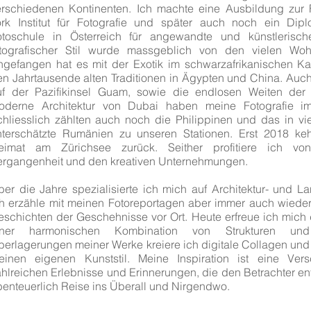
erschiedenen Kontinenten. Ich machte eine Ausbildung zur
ork Institut für Fotografie und später auch noch ein Di
otoschule in Österreich für angewandte und künstlerisch
otografischer Stil wurde massgeblich von den vielen Wohn
ngefangen hat es mit der Exotik im schwarzafrikanischen Ka
en Jahrtausende alten Traditionen in Ägypten und China. Auc
uf der Pazifikinsel Guam, sowie die endlosen Weiten der
oderne Architektur von Dubai haben meine Fotografie imm
chliesslich zählten auch noch die Philippinen und das in v
nterschätzte Rumänien zu unseren Stationen. Erst 2018 keh
eimat am Zürichsee zurück. Seither profitiere ich vo
ergangenheit und den kreativen Unternehmungen.
er die Jahre spezialisierte ich mich auf Architektur- und Lan
ch erzähle mit meinen Fotoreportagen aber immer auch wieder 
schichten der Geschehnisse vor Ort. Heute erfreue ich mich d
iner harmonischen Kombination von Strukturen un
erlagerungen meiner Werke kreiere ich digitale Collagen und 
einen eigenen Kunststil. Meine Inspiration ist eine Ver
hlreichen Erlebnisse und Erinnerungen, die den Betrachter ent
benteuerlich Reise ins Überall und Nirgendwo.