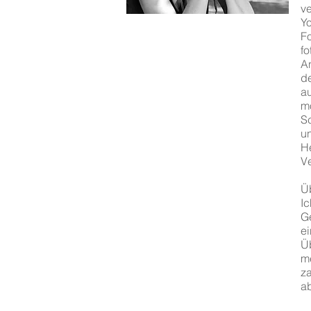
v
Y
F
f
A
d
a
m
S
u
H
V
Üb
I
Ge
e
Üb
m
za
a