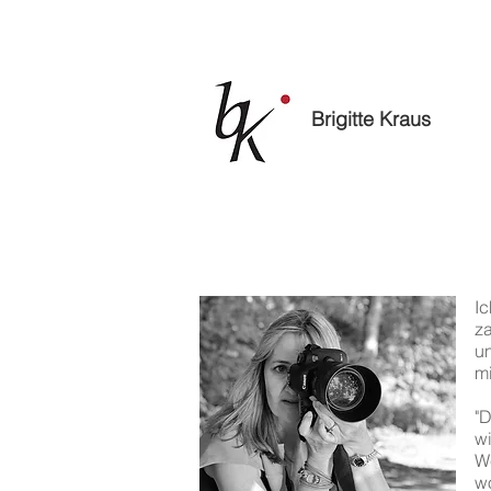
Brigitte Kraus
Ic
z
u
mi
"
w
W
w