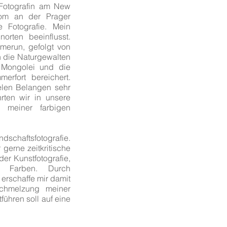
 Fotografin am New
plom an der Prager
e Fotografie. Mein
orten beeinflusst.
merun, gefolgt von
h die Naturgewalten
 Mongolei und die
erfort bereichert.
ielen Belangen sehr
rten wir in unsere
n meiner farbigen
dschaftsfotografie.
gerne zeitkritische
er Kunstfotografie,
d Farben. Durch
erschaffe mir damit
schmelzung meiner
führen soll auf eine