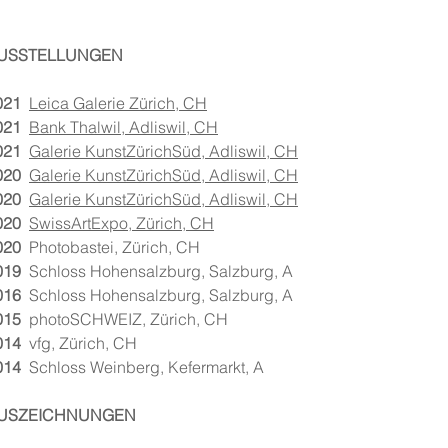
USSTELLUNGEN
021
Leica Galerie Zürich, CH
021
Bank Thalwil, Adliswil, CH
021
Galerie KunstZürichSüd, Adliswil, CH
020
Galerie KunstZürichSüd, Adliswil, CH
020
Galerie KunstZürichSüd, Adliswil, CH
020
SwissArtExpo, Zürich, CH
020
Photobastei, Zürich, CH
019
Schloss Hohensalzburg, Salzburg, A
016
Schloss Hohensalzburg, Salzburg, A
015
photoSCHWEIZ, Zürich, CH
014
vfg, Zürich, CH
014
Schloss Weinberg, Kefermarkt, A
USZEICHNUNGEN