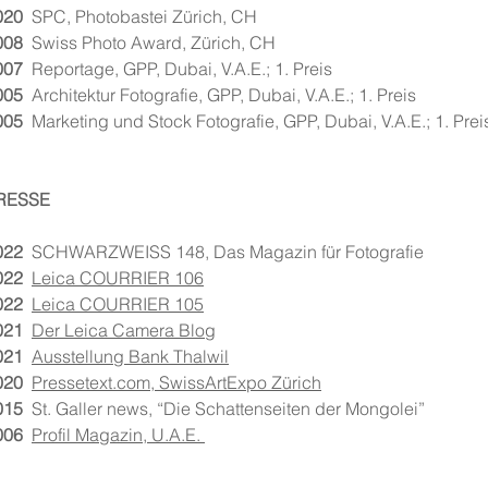
020
SPC, Photobastei Zürich, CH
008
Swiss Photo Award, Zürich, CH
007
Reportage, GPP, Dubai, V.A.E.; 1. Preis
005
Architektur Fotografie, GPP, Dubai, V.A.E.; 1. Preis
005
Marketing und Stock Fotografie, GPP, Dubai, V.A.E.; 1. Prei
RESSE
022
SCHWARZWEISS 148, Das Magazin für Fotografie
022
Leica COURRIER 106
022
Leica COURRIER 105
021
Der Leica Camera Blog
021
Ausstellung Bank Thalwil
020
Pressetext.com, SwissArtExpo Zürich
015
St. Galler news, “Die Schattenseiten der Mongolei”
006
Profil Magazin, U.A.E.