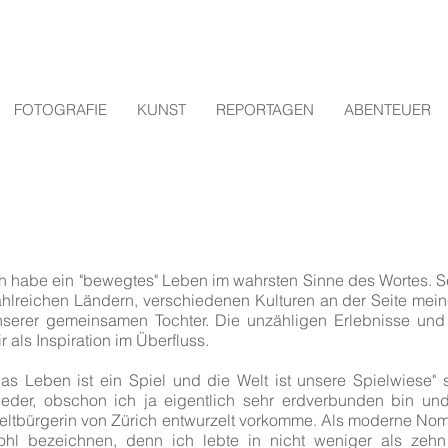
FOTOGRAFIE
KUNST
REPORTAGEN
ABENTEUER
h habe ein "bewegtes" Leben im wahrsten Sinne des Wortes. Sei
ahlreichen Ländern, verschiedenen Kulturen an der Seite me
nserer gemeinsamen Tochter. Die unzähligen Erlebnisse und
r als Inspiration im Überfluss.
Das Leben ist ein Spiel und die Welt ist unsere Spielwiese"
ieder, obschon ich ja eigentlich sehr erdverbunden bin und
eltbürgerin von Zürich entwurzelt vorkomme. Als moderne No
ohl bezeichnen, denn ich lebte in nicht weniger als zehn